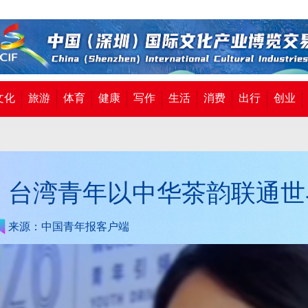
文化
旅游
体育
健康
写作
生活
消费
出行
创业
，台湾青年以中华茶韵联通世
来源：中国青年报客户端