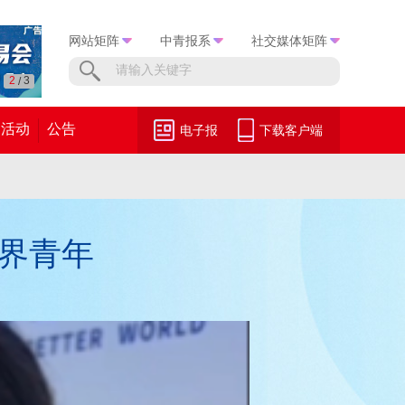
网站矩阵
中青报系
社交媒体矩阵
3
3
/
活动
公告
电子报
下载客户端
界青年