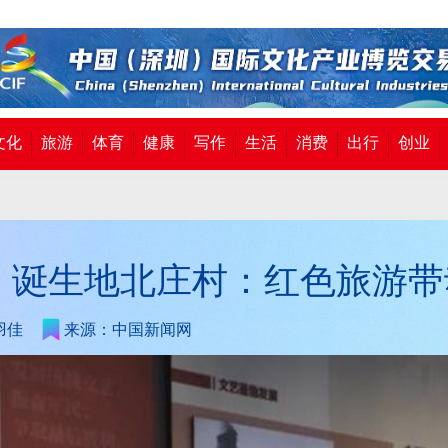
文化
旅游
体育
健康
写作
生活
消费
出行
创业
》诞生地北庄村：红色旅游带
羽佳
来源：中国新闻网