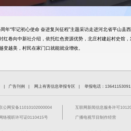
05周年“牢记初心使命 奋进复兴征程”主题采访走进河北省平山
封红卷向中新社介绍，依托红色资源优势，北庄村建起村史馆，
越变越美，村民在家门口就能就业增收。
价
|
广告刊例
|
网上有害信息举报专区
|
举报电话：13641153091
京公网安备11010102000004
互联网新闻信息服务许可101201
网络视听许可证0110415号
广播电视节目制作经营