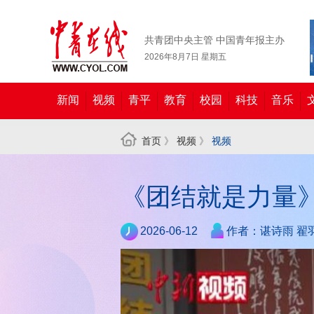
共青团中央主管 中国青年报主办
2026年8月7日 星期五
新闻
视频
青平
教育
校园
科技
音乐
首页
》
视频
》
视频
《团结就是力量
2026-06-12
作者：谌诗雨 翟