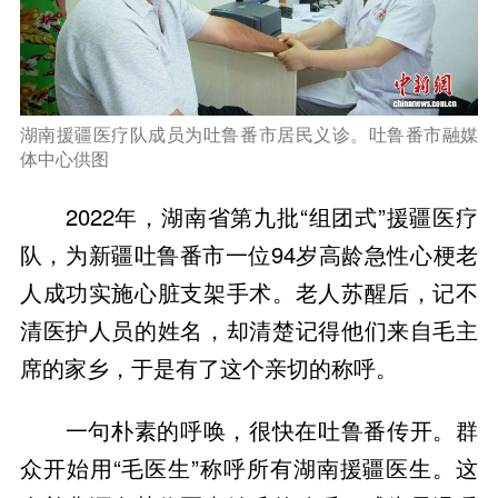
湖南援疆医疗队成员为吐鲁番市居民义诊。吐鲁番市融媒
体中心供图
2022年，湖南省第九批“组团式”援疆医疗
队，为新疆吐鲁番市一位94岁高龄急性心梗老
人成功实施心脏支架手术。老人苏醒后，记不
清医护人员的姓名，却清楚记得他们来自毛主
席的家乡，于是有了这个亲切的称呼。
一句朴素的呼唤，很快在吐鲁番传开。群
众开始用“毛医生”称呼所有湖南援疆医生。这