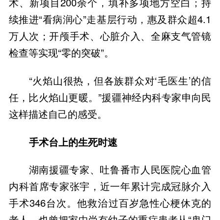
术、新项目200余个，填补多项地方空白；持
续推进“看病润心”走基层行动，惠及群众超4.1
万人次；开颅手术、心脏介入、全麻支气管镜
检查等实现“零的突破”。
“火焰山很热，但各族群众对‘毛医生’的信
任，比火焰山更暖。”援疆神经内科专家申向民
这样描述自己的感受。
手术台上的生死时速
湖南援疆专家、吐鲁番市人民医院心血管
内科首席专家张宇，近一年累计完成冠脉介入
手术346台次。他救治过百岁急性心梗休克的
老人，也曾把家中尚有幼子的重症患者从“鬼门