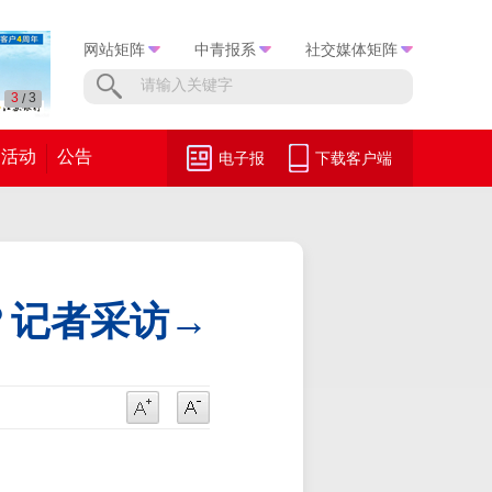
网站矩阵
中青报系
社交媒体矩阵
1
3
/
活动
公告
电子报
下载客户端
？记者采访→