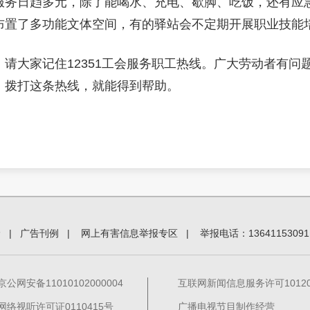
服务日趋多元，除了能喝水、充电、歇脚、吃饭，还有应
布置了多功能文体空间，有的驿站会不定期开展职业技能
请大家记住12351工会服务职工热线。广大劳动者有问
，拨打这条热线，就能得到帮助。
价
|
广告刊例
|
网上有害信息举报专区
|
举报电话：13641153091
京公网安备11010102000004
互联网新闻信息服务许可101201
网络视听许可证0110415号
广播电视节目制作经营