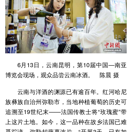
6月13日，云南昆明，第10届中国—南亚
博览会现场，观众品尝云南冰酒。 陈晨 摄
云南与洋酒的渊源已有逾百年。红河哈尼
族彝族自治州弥勒市，当地种植葡萄的历史可
追溯至19世纪末——法国传教士将“玫瑰蜜”带
上这片土地。如今，这一品种在故乡法国已难
觅踪迹，弥勒却藤蔓连片。“开展3天，已有加