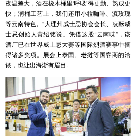
夜温差大，酒在橡木桶里‘呼吸’得更勤、熟成更
快；润桶工艺上，我们还用小粒咖啡、滇玫瑰
等云南特色。”大理州威士忌协会会长、凌酝威
士忌创始人黄绍铭说。凭借这股“云南味”，该
酒厂已在世界威士忌大赛等国际烈酒赛事中摘
得诸多奖项。展会上泰国、老挝等国客商的洽
谈，也让出海渐有眉目。