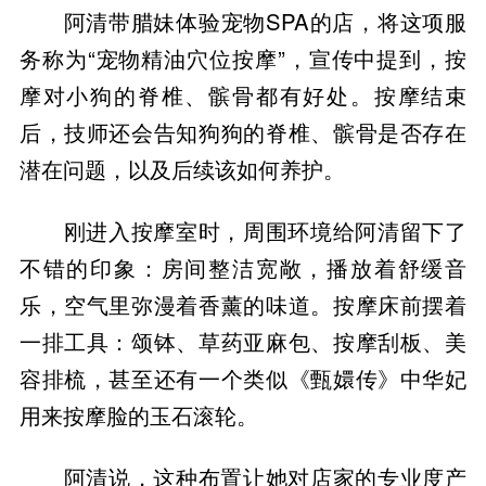
阿清带腊妹体验宠物SPA的店，将这项服
务称为“宠物精油穴位按摩”，宣传中提到，按
摩对小狗的脊椎、髌骨都有好处。按摩结束
后，技师还会告知狗狗的脊椎、髌骨是否存在
潜在问题，以及后续该如何养护。
刚进入按摩室时，周围环境给阿清留下了
不错的印象：房间整洁宽敞，播放着舒缓音
乐，空气里弥漫着香薰的味道。按摩床前摆着
一排工具：颂钵、草药亚麻包、按摩刮板、美
容排梳，甚至还有一个类似《甄嬛传》中华妃
用来按摩脸的玉石滚轮。
阿清说，这种布置让她对店家的专业度产