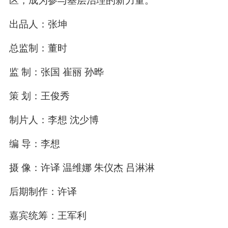
区，成为参与基层治理的新力量。
出品人：张坤
总监制：董时
监 制：张国 崔丽 孙晔
策 划：王俊秀
制片人：李想 沈少博
编 导：李想
摄 像：许译 温维娜 朱仪杰 吕淋淋
后期制作：许译
嘉宾统筹：王军利