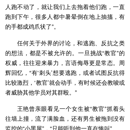
人跑不动了，就让我们上去拖着他们跑，一直
跑到下午，很多人都中暑晕倒在地上抽搐，有
的手都成鸡爪状了”。
任何关于外界的讨论，和逃跑、反抗之类
的想法，都是不被允许的。一旦挑战“教官”的
权威，往往迎来暴力，言语侮辱更是常态。周
辉回忆，“有‘刺头’想要逃跑，或者试图反抗得
比较激烈，‘教官’就会动手，有时候还会教唆或
者威胁其他学员对其群殴。”
王艳曾亲眼看见一个女生被“教官”抓着头
往墙上撞，流了满脸血，还有男生被拖到没有
监控的“小黑屋”，“只能听到他一直在惨叫”。