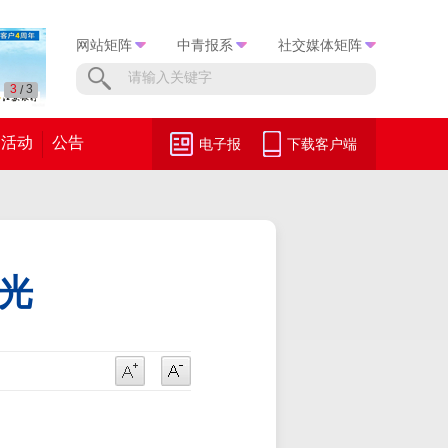
网站矩阵
中青报系
社交媒体矩阵
1
3
/
活动
公告
电子报
下载客户端
闪光