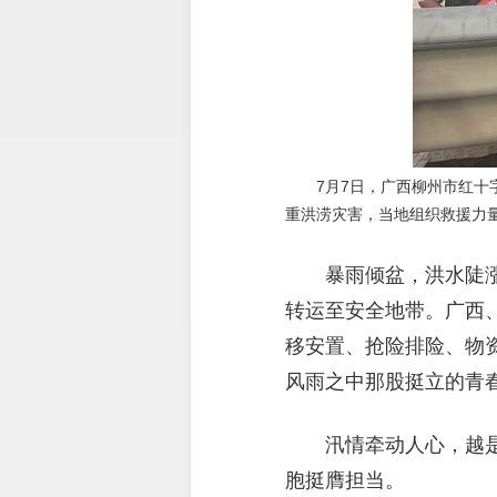
7月7日，广西柳州市红十
重洪涝灾害，当地组织救援力
暴雨倾盆，洪水陡
转运至安全地带。广西
移安置、抢险排险、物
风雨之中那股挺立的青
汛情牵动人心，越
胞挺膺担当。