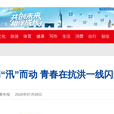
文化
旅游
体育
健康
写作
生活
消费
出行
创业
“汛”而动 青春在抗洪一线
青年报
2026年07月08日