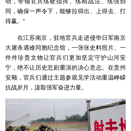
动，带领官兵练硬指挥、练精战法、练强协
同，确保一声令下，能够拉得出、上得去、打
得赢。”
在江苏南京，驻地官兵走进侵华日军南京
大屠杀遇难同胞纪念馆，一张张史料照片、一
件件珍贵文物让官兵们更加坚定守护山河安
宁，绝不让历史悲剧重演的决心意志。在贵州
安顺，官兵们通过主题参观见学活动重温峥嵘
抗战岁月，汲取强军奋进力量。