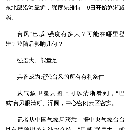
东北部沿海靠近，强度先维持，9日开始逐渐减
弱。
台风“巴威”强度有多大？可能在哪里登
陆？登陆后影响几何？
强度大、能量足
具备成为超强台风的所有有利条件
从气象卫星云图上可以清晰看到，“巴
威”台风眼清晰、浑圆，中心密闭云区密实。
记者从中国气象局获悉，据中央气象台台
风首席预报员向纯怡介绍，“巴威”强度大、能