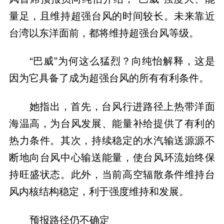
量足，且维持超强台风的时间较长。未来靠近
台湾以东洋面前，都将维持超强台风等级。
“巴威”为何这么猛烈？向纯怡解释，这是
因为它具备了成为超强台风的所有有利条件。
她指出，首先，台风行进路径上热带洋面
海温高，为台风发展、能量补给提供了有利的
热力条件。其次，持续稳定的水汽输送源源不
断地向台风中心输送能量，使台风环流始终保
持旺盛状态。此外，当前高空辐散条件维持台
风内核结构稳定，利于强度维持和发展。
预报路径仍不确定