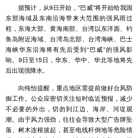
据预计，从9日开始，“巴威”将开始给我国
东部海域及东南沿海带来大范围的强风雨过
程，东海大部、黄海南部、台湾以东洋面、钓
鱼岛附近海域、台湾岛北部、台湾海峡、巴士
海峡华东沿海将有先后受到“巴威”的强风影
响。9日至15日，华东、华中、华北等地将先
后出现强降水。
向纯怡提醒，重点地区需提前做好台风防
御工作。公众应密切关注短时临近预报，减少
不必要的外出，切勿到江边、海岸、河堤观
潮。由于风力强劲，往往会导致大型广告牌坠
落、树木连根拔起，甚至电线杆倒地等危险情