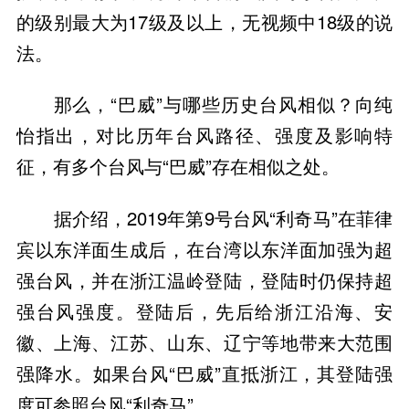
的级别最大为17级及以上，无视频中18级的说
法。
那么，“巴威”与哪些历史台风相似？向纯
怡指出，对比历年台风路径、强度及影响特
征，有多个台风与“巴威”存在相似之处。
据介绍，2019年第9号台风“利奇马”在菲律
宾以东洋面生成后，在台湾以东洋面加强为超
强台风，并在浙江温岭登陆，登陆时仍保持超
强台风强度。登陆后，先后给浙江沿海、安
徽、上海、江苏、山东、辽宁等地带来大范围
强降水。如果台风“巴威”直抵浙江，其登陆强
度可参照台风“利奇马”。