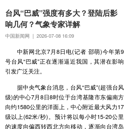
台风“巴威”强度有多大？登陆后影
响几何？气象专家详解
中国新闻网 | 2026-07-08 16:09
中新网北京7月8日电(记者 邵萌)今年第9
号台风“巴威”正在逐渐逼近我国，其潜在影响
引发广泛关注。
据中央气象台消息，台风“巴威”(超强台风
级)的中心7月8日8时位于台湾基隆市东偏南方
向约1580公里的洋面上，中心附近最大风力17
级以上(62米/秒)。预计将以每小时15-20公里
的速度向偏西转西北方向移动，逐渐向台湾岛