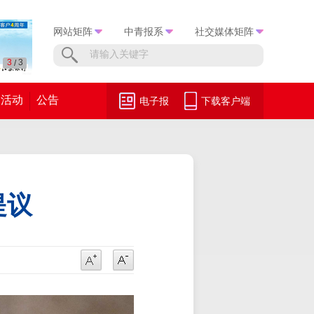
网站矩阵
中青报系
社交媒体矩阵
1
3
/
活动
公告
电子报
下载客户端
提议