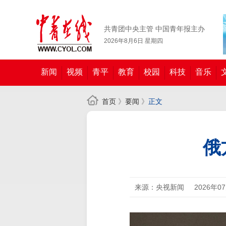
共青团中央主管 中国青年报主办
2026年8月6日 星期四
新闻
视频
青平
教育
校园
科技
音乐
首页
》
要闻
》
正文
俄
来源：央视新闻
2026年0