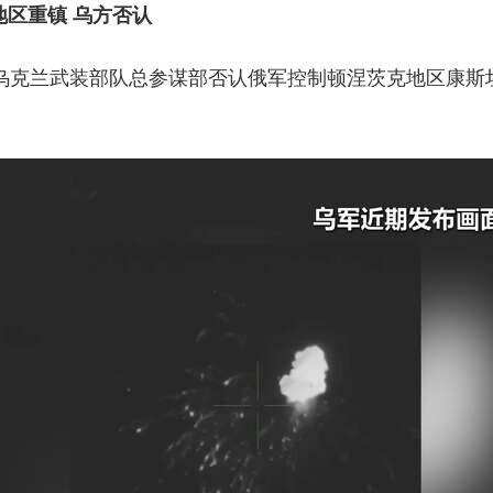
地区重镇 乌方否认
，乌克兰武装部队总参谋部否认俄军控制顿涅茨克地区康斯