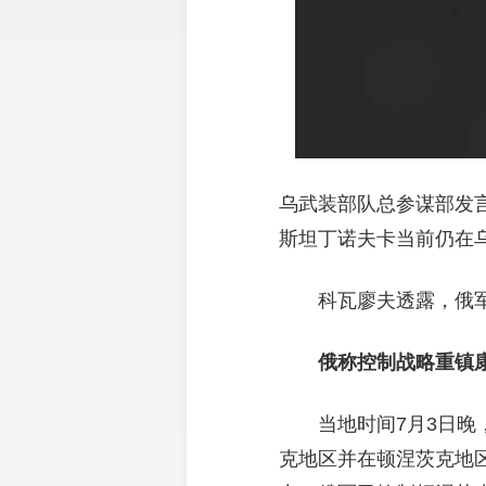
乌武装部队总参谋部发
斯坦丁诺夫卡当前仍在
科瓦廖夫透露，俄
俄称控制战略重镇
当地时间7月3日
克地区并在顿涅茨克地