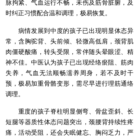
脉拘紧、气血运行不畅，未伤及筋骨脏腑，及
病情发展到中度的孩子已出现明显体态异
常，含胸驼背、头前倾、轻微高低肩，颈背肌
肉僵硬酸痛，转头受限，常伴随头晕眼涩、精
神不佳。中医认为孩子已出现经络瘀阻、筋肉
失养，气血无法顺畅濡养周身，若不及时干
预，极易加重骨骼变形，需尽早进行理筋通络
重度的孩子脊柱明显侧弯、骨盆歪斜、长
短腿等器质性体态问题突出，颈腰背持续性疼
痛，活动受阻，还会失眠健忘、胸闷乏力，严