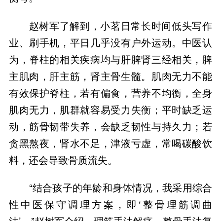
赵树军了解到，小茗日常长时间低头写作
业、刷手机，平日几乎没有户外运动。中医认
为，脊柱的相关疾病均与肝脾肾三经相关，脾
主肌肉，肝主筋，肾主骨生髓。肌肉无力不能
有效保护脊柱，若有偏食，营养不均衡，全身
肌肉无力，肌群就容易受力失衡；平时缺乏运
动，筋骨韧带失养，会缺乏韧性与持久力；若
贪黑熬夜，肾水不足，津液亏虚，常喝碳酸饮
“结合孩子的年龄和身体情况，我采用综合
性中医保守调理方案，即‘整骨理筋调曲
法’。”赵树军介绍，理筋手法解痉、整骨手法复