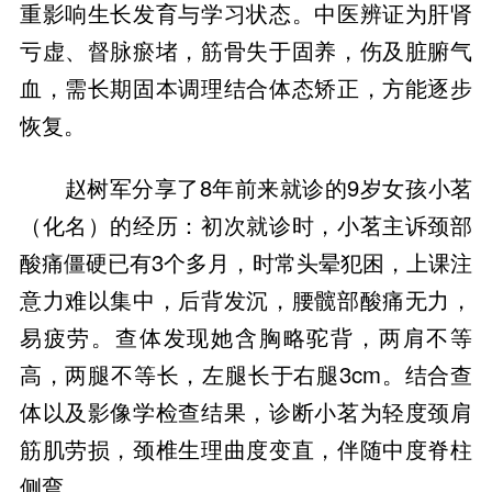
重影响生长发育与学习状态。中医辨证为肝肾
亏虚、督脉瘀堵，筋骨失于固养，伤及脏腑气
血，需长期固本调理结合体态矫正，方能逐步
赵树军分享了8年前来就诊的9岁女孩小茗
（化名）的经历：初次就诊时，小茗主诉颈部
酸痛僵硬已有3个多月，时常头晕犯困，上课注
意力难以集中，后背发沉，腰髋部酸痛无力，
易疲劳。查体发现她含胸略驼背，两肩不等
高，两腿不等长，左腿长于右腿3cm。结合查
体以及影像学检查结果，诊断小茗为轻度颈肩
筋肌劳损，颈椎生理曲度变直，伴随中度脊柱