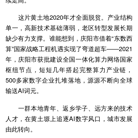
这片黄土地2020年才全面脱贫。产业结构
单一，高新技术基础薄弱，老区转型发展长期
缺少有力支撑。谁能想到，庆阳市借着“东数西
算”国家战略工程机遇实现了弯道超车——2021
年，庆阳市获批建设全国一体化算力网络国家
枢纽节点，短短几年搭起完整算力产业链，
500多家数字企业扎堆落地，源源不断向全球
输送AI词元。
一群本地青年、返乡学子、远方来的技术
人才，在黄土塬上追逐AI数字风口，城市发展
由此转向。