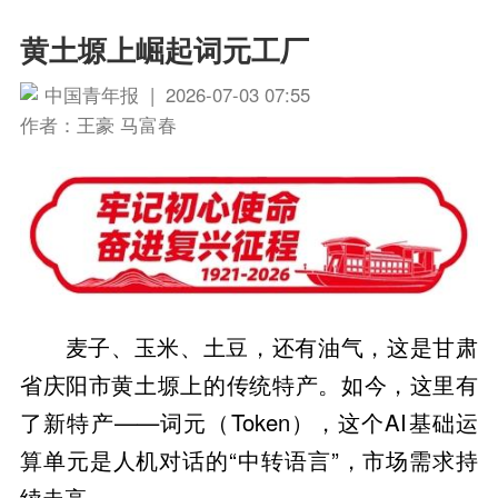
黄土塬上崛起词元工厂
中国青年报 | 2026-07-03 07:55
作者：王豪 马富春
麦子、玉米、土豆，还有油气，这是甘肃
省庆阳市黄土塬上的传统特产。如今，这里有
了新特产——词元（Token），这个AI基础运
算单元是人机对话的“中转语言”，市场需求持
续走高。