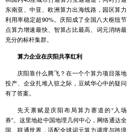
东南亚、中亚、欧洲算力出海线路，园区算力
利用率稳定超90%。庆阳成了全国八大枢纽节
点算力增速最快、智算占比最高、词元消纳最
充分的标杆集群。
算力企业在庆阳共享红利
庆阳靠什么腾飞？在一个个算力项目落地
投产、企业扎堆入驻之际，豆斌华心中的疑问
有了答案。
先天禀赋是庆阳布局算力赛道的“入场
券”。这里地处中国地理几何中心，网络通达全
国、联通世界，适配全球词元算力调度与跨境