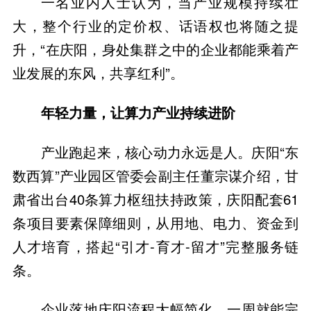
一名业内人士认为，当产业规模持续壮
大，整个行业的定价权、话语权也将随之提
升，“在庆阳，身处集群之中的企业都能乘着产
业发展的东风，共享红利”。
年轻力量，让算力产业持续进阶
产业跑起来，核心动力永远是人。庆阳“东
数西算”产业园区管委会副主任董宗谋介绍，甘
肃省出台40条算力枢纽扶持政策，庆阳配套61
条项目要素保障细则，从用地、电力、资金到
人才培育，搭起“引才-育才-留才”完整服务链
条。
企业落地庆阳流程大幅简化，一周就能完