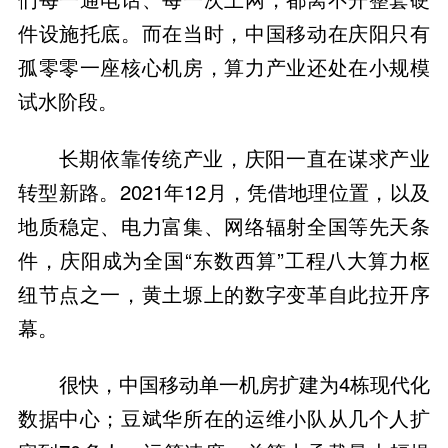
件设施托底。而在当时，中国移动在庆阳只有
孤零零一座核心机房，算力产业还处在小规模
试水阶段。
长期依靠传统产业，庆阳一直在谋求产业
转型新路。2021年12月，凭借地理位置，以及
地质稳定、电力富集、网络辐射全国等先天条
件，庆阳成为全国“东数西算”工程八大算力枢
纽节点之一，黄土塬上的数字变革自此拉开序
幕。
很快，中国移动单一机房扩建为4栋现代化
数据中心；豆斌华所在的运维小队从几个人扩