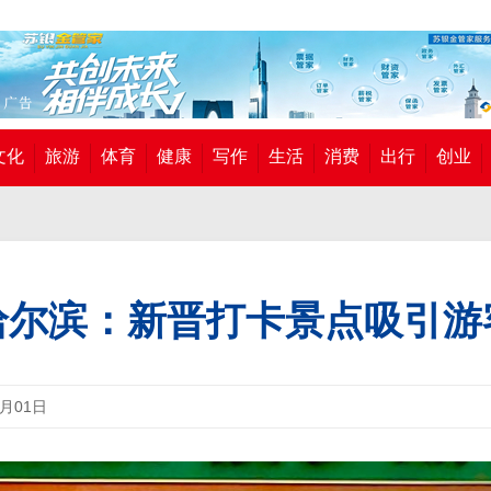
文化
旅游
体育
健康
写作
生活
消费
出行
创业
哈尔滨：新晋打卡景点吸引游
7月01日