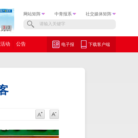
网站矩阵
中青报系
社交媒体矩阵
1
3
/
活动
公告
电子报
下载客户端
客