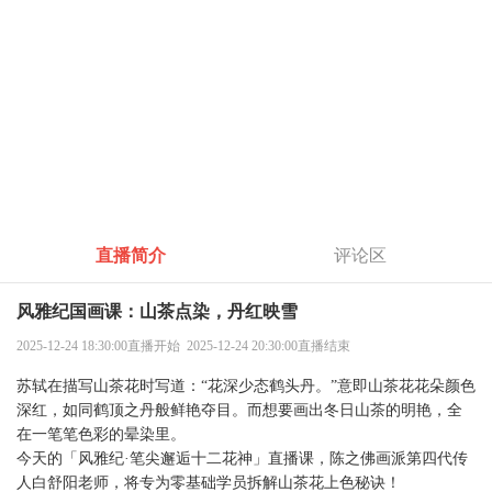
直播已结束
直播简介
评论区
风雅纪国画课：山茶点染，丹红映雪
2025-12-24 18:30:00直播开始 2025-12-24 20:30:00直播结束
苏轼在描写山茶花时写道：“花深少态鹤头丹。”意即山茶花花朵颜色
深红，如同鹤顶之丹般鲜艳夺目。而想要画出冬日山茶的明艳，全
在一笔笔色彩的晕染里。
今天的「风雅纪·笔尖邂逅十二花神」直播课，陈之佛画派第四代传
人白舒阳老师，将专为零基础学员拆解山茶花上色秘诀！