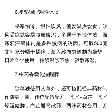
6.坐垫调理寒性体质
畏寒怕冷、惧怕吹风，偏爱温热饮食，吹
风受凉就容易腹痛腹泻，多属于寒性体质，而
寒邪滞留体内是多种慢病的诱因。可取500克
艾叶充分晒干揉碎，装入纱布袋缝制为坐垫，
日常久坐使用，持续温煦下焦、驱散寒湿。
7.中药香囊化湿醒脾
除单独使用艾草外，还可搭配经典药材制
作随身香囊。传统配伍配方：苍术+白芷：苍术
燥湿健脾，白芷通窍散邪，两味药材合用，芳