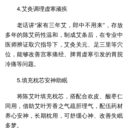
4.艾灸调理虚寒顽疾
老话讲“家有三年艾，郎中不用来”，存放
多年的陈艾药性温和，制成艾条后，在专业中
医师辨证取穴指导下，艾灸关元、足三里等穴
位，能够改善宫寒痛经、脾胃虚寒引发的胃脘
冷痛等问题。
5.填充枕芯安神助眠
将陈艾叶填充枕芯，搭配合欢皮、酸枣仁
同用，借助艾叶芳香之气疏肝理气，配伍药材
养心安神，长期枕用，可舒缓心神、改善失眠
多梦。