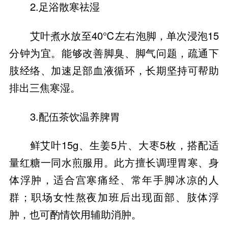
2.足浴散寒祛湿
艾叶煮水放至40℃左右泡脚，单次浸泡15
分钟为宜。能够改善脚臭、脚气问题，疏通下
肢经络、加速足部血液循环，长期坚持可帮助
排出三焦寒湿。
3.配伍茶饮温养脾胃
鲜艾叶15g、生姜5片、大枣5枚，搭配适
量红糖一同水煎服用。此方擅长调理胃寒、身
体浮肿，适合宫寒痛经、常年手脚冰凉的人
群；职场女性熬夜加班后出现面部、肢体浮
肿，也可酌情饮用辅助消肿。