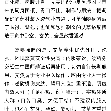
香化湿、醒脾开胃，完美适配仲夏暑湿困脾带
来的周身困顿、胃口不佳。制作与用法：把调
配好的药材装入透气小布袋，可单独随身佩戴
于衣襟、背包；也能和悬挂剩余的艾草搭配摆
放于家中卧室、玄关，全屋散香避秽。
需要强调的是，艾草养生优先外用，泡
脚、环境熏蒸安全性更高；内服茶饮、汤药务
必经由中医师辨证后再使用，切勿自行长期服
用。艾灸属于专业中医操作，应由专业人士操
作，谨防烫伤皮肤、错用穴位加重不适。阴虚
内热人群（手足心热、夜间盗汗）、实热体质
人群（口苦口臭、大便干结）不建议内服艾
叶，也不宜艾灸。孕妇、婴幼儿、艾草严重过