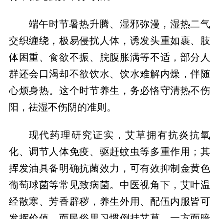
端午时节暑热升腾、湿邪弥漫，湿热二气
交织缠绕，极易侵扰人体，诱发头重如裹、肢
体困重、食欲不振、脘腹胀满等不适，部分人
群还会口渴却不欲饮水、饮水难解内燥，伴随
心烦身热。这个时节养生，务必恪守清热不伤
阳，祛湿不伤阴的准则。
现代药理研究证实，艾草拥有抗炎抗氧
化、调节人体免疫、驱赶蚊虫等多重作用；其
挥发油具备明确抗菌效力，可有效抑制金黄色
葡萄球菌等常见致病菌。中医视角下，艾叶温
经散寒、芳香辟秽，养生外用、配伍内服皆可
发挥价值。而民俗里习惯倒挂艾草，一方面暗