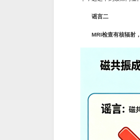
谣言二
MRI检查有核辐射