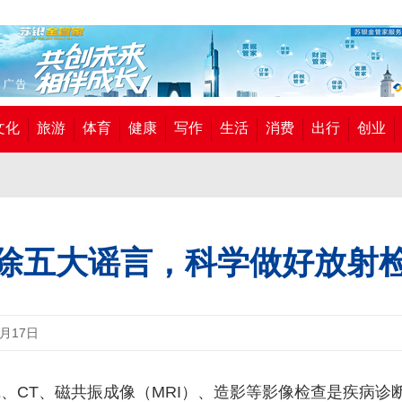
文化
旅游
体育
健康
写作
生活
消费
出行
创业
除五大谣言，科学做好放射
6月17日
、CT、磁共振成像（MRI）、造影等影像检查是疾病诊