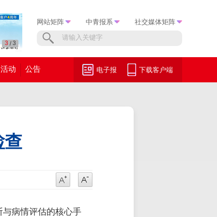
网站矩阵
中青报系
社交媒体矩阵
1
3
/
活动
公告
电子报
下载客户端
检查
断与病情评估的核心手