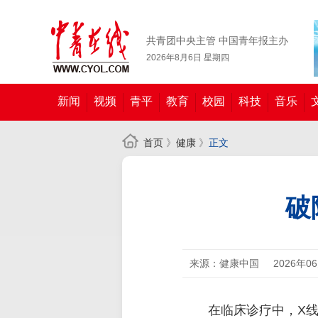
共青团中央主管 中国青年报主办
2026年8月6日 星期四
新闻
视频
青平
教育
校园
科技
音乐
首页
》
健康
》
正文
破
来源：健康中国
2026年0
在临床诊疗中，X线