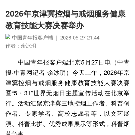
2026年京津冀控烟与戒烟服务健康
教育技能大赛决赛举办
中国青年报客户端 | 2026-05-27 21:44
作者：余冰玥
中国青年报客户端北京5月27日电（中青
报·中青网记者 余冰玥）今天上午，2026年京
津冀控烟与戒烟服务健康教育技能大赛决赛
暨“5・31”世界无烟日主题宣传活动在北京举
行。活动汇聚京津冀三地控烟工作者、科普创
作者、专家学者、高校志愿者等，以文艺展
演、科普比拼、优秀成果展示等形式，科普烟
草危害。