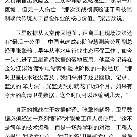
人员刚撤出危险区，二次垮塌就轰然发生。现场一片
废墟，但无一人伤亡。“那次实战彻底验证了科技监
测取代传统人工冒险作业的核心价值。”梁吉欣说。
卫星数据从太空传回地面，距离工程现场决策还
有“最后一公里”。中国电建成都院智慧测绘公司副总
经理张擎翰，早年从事水电行业生态环保工作，如今
一头扎进了卫星遥感数据的落地应用。他至今记得在
金沙江溪洛渡水电站蓄水验收阶段的一段经历：“那
时卫星技术还没普及，我们采用了逐县踏勘、记录、
监测的‘笨办法’，光监测甄别就花了近3个月。如果有
今天的高清卫星数据，这个时间可以压缩到几天。”
真正的挑战在于数据解译。张擎翰解释，卫星数
据必须经过一系列“翻译”才能被工程人员使用。“这不
是简单的技术流程，而是一场跨学科的对话。工程人
员提出‘我要看什么’，我们回答‘卫星能看什么’，然后