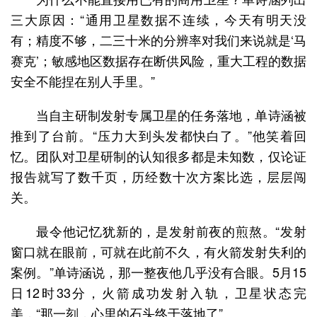
三大原因：“通用卫星数据不连续，今天有明天没
有；精度不够，二三十米的分辨率对我们来说就是‘马
赛克’；敏感地区数据存在断供风险，重大工程的数据
安全不能捏在别人手里。”
当自主研制发射专属卫星的任务落地，单诗涵被
推到了台前。“压力大到头发都快白了。”他笑着回
忆。团队对卫星研制的认知很多都是未知数，仅论证
报告就写了数千页，历经数十次方案比选，层层闯
关。
最令他记忆犹新的，是发射前夜的煎熬。“发射
窗口就在眼前，可就在此前不久，有火箭发射失利的
案例。”单诗涵说，那一整夜他几乎没有合眼。5月15
日12时33分，火箭成功发射入轨，卫星状态完
美，“那一刻，心里的石头终于落地了”。