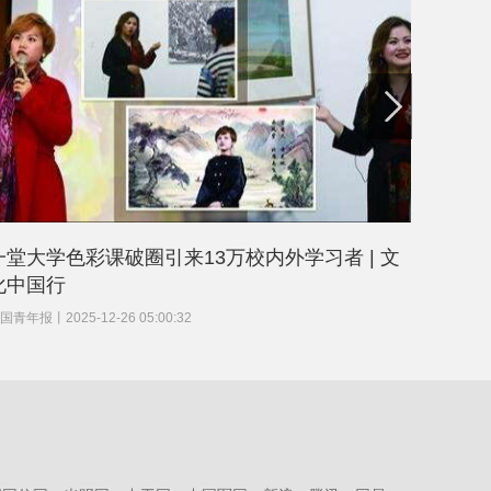
一堂大学色彩课破圈引来13万校内外学习者 | 文
走进京
化中国行
营生，
国青年报
丨
2025-12-26 05:00:32
中国青年