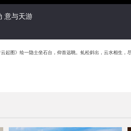
 意与天游
看云起图》绘一隐士坐石台，仰首远眺。虬松斜出，云水相生，尽