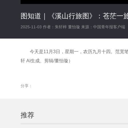
图知道｜《溪山行旅图》：苍茫一旅
2025-11-03
作者：朱轩梓 董怡璇
来源：中国青年报客户端
今天是11月3日，星期一，农历九月十四。范宽
轩 AI生成、剪辑/董怡璇）
分享：
推荐