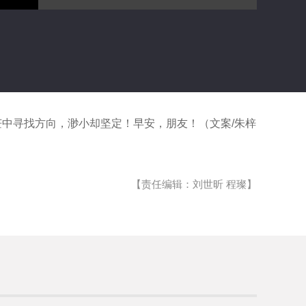
茫中寻找方向，渺小却坚定！早安，朋友！（文案/朱梓
【责任编辑：刘世昕 程璨】