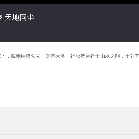
 天地同尘
笔下，巍峨巨峰耸立，震撼天地。行旅者穿行于山水之间，于苍