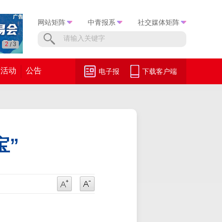
网站矩阵
中青报系
社交媒体矩阵
3
3
/
活动
公告
电子报
下载客户端
宝”