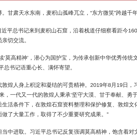
莽。甘肃天水东南，麦积山孤峰兀立，“东方微笑”跨越千
日，习近平总书记来到麦积山石窟，沿着栈道仔细察看距今16
员亲切交流。
续‘莫高精神’，潜心为国护宝，为传承创新中华优秀传统
近平总书记语重心长、满怀寄望。
敦煌人身上积淀和凝结的可贵精神。2019年8月19日
年来，一代又一代的敦煌人秉承‘坚守大漠、甘于奉献、勇
质生活条件下，在敦煌石窟资料整理和保护修复、敦煌文
面做了大量工作，取得了不少重要研究成果。”
担当中进取。习近平总书记反复强调莫高精神，饱含着对