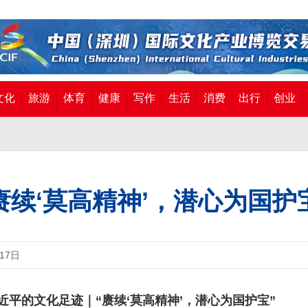
文化
旅游
体育
健康
写作
生活
消费
出行
创业
赓续‘莫高精神’，潜心为国护
月17日
近平的文化足迹｜“赓续‘莫高精神’，潜心为国护宝”