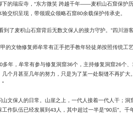
下的瑞应寺，“东方微笑 跨越千年——麦积山石窟保护历
体验交织呈现，带领观众领略石窟80余载保护传承史。
我看到了麦积山石窟背后无数文保人的接力守护。”四川游
近花甲的文物修复师牟常有正手把手教年轻徒弟按照传统工
0多年，牟常有参与修复洞窟36个，主持修复洞窟26个、
，几个月甚至几年的努力，只是为了某一处裂缝不再扩大。
”
积山文保人的日常。山崖之上，一代人接着一代人干；洞
工作队伍已经发展到43人，其中超过一半是“90后”。