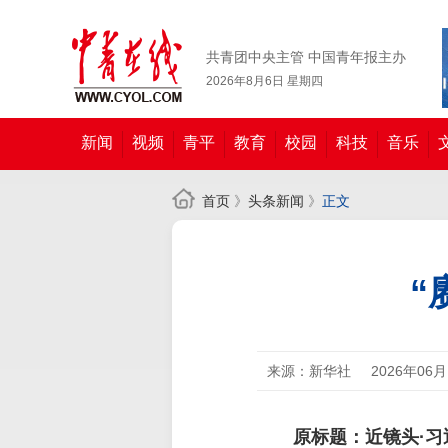
共青团中央主管 中国青年报主办
2026年8月6日 星期四
新闻
视频
青平
教育
校园
科技
音乐
首页
》
头条新闻
》
正文
“
来源：新华社
2026年06
原标题：近镜头·习