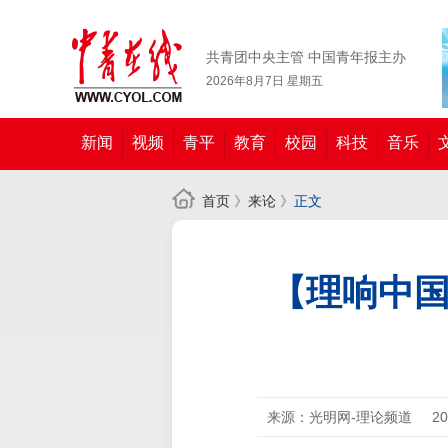
共青团中央主管 中国青年报主办
2026年8月7日 星期五
新闻
视频
青平
教育
校园
科技
音乐
首页
》
来论
》
正文
【理响中国
来源：光明网-理论频道
2