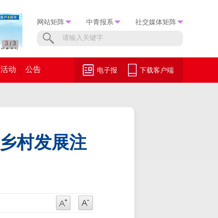
网站矩阵
中青报系
社交媒体矩阵
3
3
/
活动
公告
电子报
下载客户端
为乡村发展注