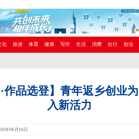
文化
旅游
体育
健康
写作
生活
消费
出行
创业
·作品选登】青年返乡创业
入新活力
026年06月16日