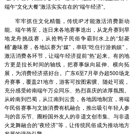
端午“文化大餐”激活实实在在的“端午经济”。
牢牢抓住文化精髓，传统IP才能激活消费新动
能。端午将至，连日来各地赛事迭出，从龙舟赛到旱
地龙舟挑战赛，从抢鸭子民俗争霸到水上的“划菱
桶”趣味赛，各地以赛为“媒”，串联“吃住行游购娱”，
激活消费各环节，让端午经济提前“热”起来。有的地
方更是拉长时间的轴线，把赛事纵向延伸、横向拓
展，为消费经济搭好台。广东6至7月举办超500场龙
舟赛事，覆盖21地市，游客可按图索骥、随处可观，
充分感受岭南端午万众同乐、热烈喜庆的浓厚氛围。
从岭南到巴蜀，从江南到云贵，各地因地制宜，将端
午民俗赛事与文旅消费有机融合，推出吸引年轻人参
与的音乐节、圈粉国外友人的非遗文创市集、与非遗
火龙舞融合的“夜经济”等，让传统民俗成为推动地方
发展的强劲引擎。