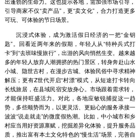
出蓬勃的生命力。这也提示各地，需加强市场引导，
引导商家不仅“卖产品”，更“卖文化”，合力打造更多
可玩、可体验的节日场景。
沉浸式体验，成为激活假日经济的一把“金钥
匙”。回看近两年来的假期，年轻人从“特种兵式打
卡”到“去班味慢旅行”，出游的风向悄然生变。越来越
多的年轻人放弃人潮拥挤的热门景区，转身奔赴山水
小城、隐世古村，在漫步古城、体验民俗中寻求精神
解压；更有Z世代开启“村漂”模式，从短途打卡转向
长线旅居，在县域民宿安放身心。市场跟着需求转，
才能保持旺盛活力。对此，各地应敏锐捕捉这一趋
势，多些顺势而为，以更灵活、更贴心的服务承接一
波波“说走就走”的微度假热潮。比如，中小城市和乡
村应当用好资源禀赋，挖掘差异化体验，提升服务品
质，推出富有本土文化特色的“慢生活”场景，完善自