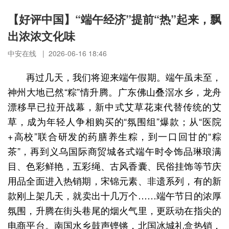
【好评中国】“端午经济”提前“热”起来，飘
出浓浓文化味
中安在线 | 2026-06-16 18:46
再过几天，我们将迎来端午假期。端午虽未至，
神州大地已然“粽”情升腾。广东佛山叠滘水乡，龙舟
漂移早已拉开战幕，新中式艾草花束代替传统的艾
草，成为年轻人争相购买的“氛围组”爆款；从“医院
+高校”联合研发的药膳养生粽，到一口回甘的“粽
茶”，再到义乌国际商贸城各式端午时令饰品琳琅满
目、色彩鲜艳，五彩绳、古风香囊、民俗挂饰等节庆
用品全面进入热销期，宋锦元素、非遗系列，有的新
款刚上架几天，就卖出十几万个……端午节日的浓厚
氛围，升腾在街头巷尾的烟火气里，更跃动在指尖的
电商平台。南国水乡鼓声铿锵，北国冰城礼盒热销，