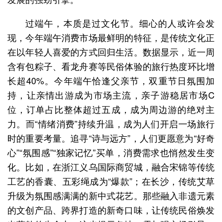
过端午，本质是过文化节。细心的人或许会发
现，今年端午消费市场最鲜明的特征，是传统文化正
在以年轻人喜爱的方式回归生活。数据显示，近一周
含有包粽子、看龙舟赛等民俗体验的旅行热度环比增
长超40%。今年端午恰逢父亲节，双重节日氛围加
持，让亲情出游成为市场主流，亲子游稳居市场C
位，订单占比整体超过五成，成为周边游的绝对主
力。而“情绪消费”持续升温，成为人们开启一场旅行
时的重要考量。追寻“诗与远方”，人们更愿意为“好奇
心”“氛围感”“独家记忆”买单，消费需求也悄然发生变
化。比如，在浙江义乌国际商贸城，融合宋锦等传统
工艺的香囊、五彩绳成为“爆款”；在长沙，传统艾草
升级为氛围感满满的新中式花艺。那些融入非遗元素
的文创产品、跨界打造的新奇口味，让传统民俗焕发