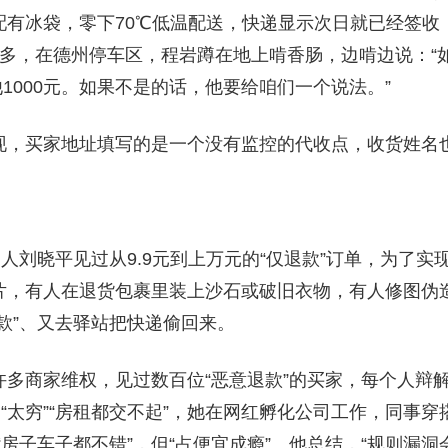
配有冰袋，零下70℃低温配送，快递显示次日就已经签收
5点多，在德州停车区，程岩蹲在地上啃香肠，边啃边说：
他1000元。如果不是的话，他要给咱们一个说法。”
现，买家地址填写的是一个没有监控的代收点，收货姓名
起人刘晓平见过从9.9元到上万元的“仅退款”订单，为了实现
片，有人在退货包裹里装上沙石或破旧衣物，有人修图伪
款”、又去驿站把快递偷回来。
许多商家维权，见过数百位“恶意退款”的买家，每个人辩
为“太穷”“房租都交不起”，她在网红孵化公司工作，同事穿
“房子车子都不错”，但“占便宜成瘾”。他总结，“规则漏洞