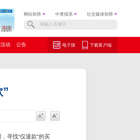
网站矩阵
中青报系
社交媒体矩阵
1
3
/
活动
公告
电子报
下载客户端
”
州，寻找“仅退款”的买