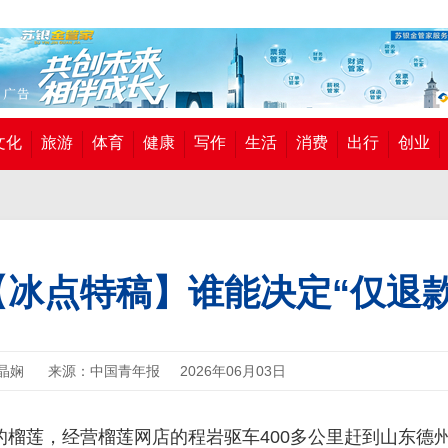
文化
旅游
体育
健康
写作
生活
消费
出行
创业
【冰点特稿】谁能决定“仅退款
晶娴
来源：中国青年报
2026年06月03日
1元的榴莲，经营榴莲网店的程岩驱车400多公里赶到山东德