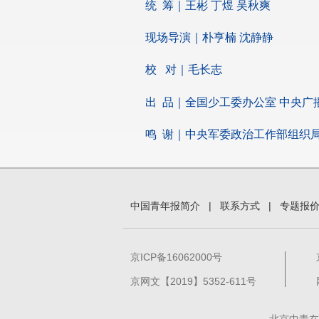
统 筹｜王彬 丁煜 吴秋爽
现场导演｜朴亨楠 沈静静
校 对｜毛长志
出 品｜全国少工委办公室 中央广
鸣 谢｜中央军委政治工作部组织局
中国青年报简介
|
联系方式
|
专题报
京ICP备16062000号
京网文【2019】5352-611号
北京中青在