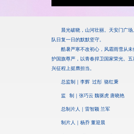
晨光破晓，山河壮丽。天安门广场
队日复一日的默默坚守。
酷暑严寒不改初心，风霜雨雪从未
护国旗尊严，以青春捍卫国家荣光。五
兴征程上挺膺担当。
总监制｜李辉 过彤 骆红秉
监 制｜张巧云 魏驱虎 唐晓艳
总制片人｜雷智颖 兰军
制片人｜杨乔 董迎晨