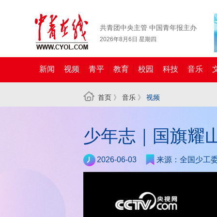
共青团中央主管 中国青年报主办
2026年8月6日 星期四
新闻
视频
青平
教育
校园
科技
音乐
首页
》
音乐
》
视频
少年志｜国旗耀
2026-06-03
来源：全国少工