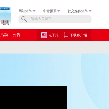
网站矩阵
中青报系
社交媒体矩阵
3
3
/
活动
公告
电子报
下载客户端