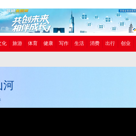
文化
旅游
体育
健康
写作
生活
消费
出行
创业
山河
委