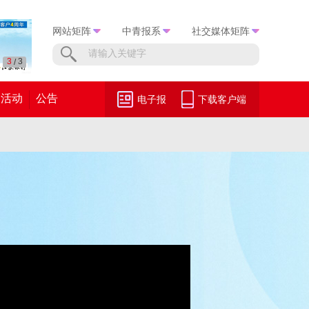
网站矩阵
中青报系
社交媒体矩阵
3
3
/
活动
公告
电子报
下载客户端