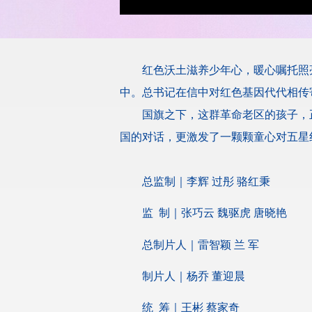
红色沃土滋养少年心，暖心嘱托照
中。总书记在信中对红色基因代代相传
国旗之下，这群革命老区的孩子，
国的对话，更激发了一颗颗童心对五星
总监制｜李辉 过彤 骆红秉
监 制｜张巧云 魏驱虎 唐晓艳
总制片人｜雷智颖 兰 军
制片人｜杨乔 董迎晨
统 筹｜王彬 蔡家奇