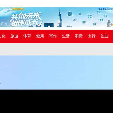
文化
旅游
体育
健康
写作
生活
消费
出行
创业
委