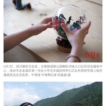
6月2日，四川雅安天全县，大熊猫国家公园喇叭河镇入口社区综合服务中
心，来自天全县城区第一完全小学五年级的同学们正在科普研学课上制作
微观昆虫生态造景。中青报·中青网记者 田嘉硕/摄