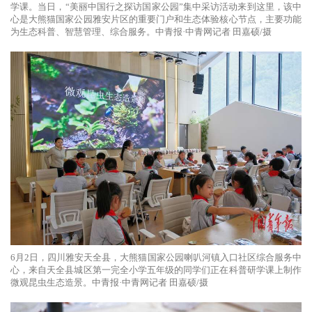
学课。当日，“美丽中国行之探访国家公园”集中采访活动来到这里，该中
心是大熊猫国家公园雅安片区的重要门户和生态体验核心节点，主要功能
为生态科普、智慧管理、综合服务。中青报·中青网记者 田嘉硕/摄
6月2日，四川雅安天全县，大熊猫国家公园喇叭河镇入口社区综合服务中
心，来自天全县城区第一完全小学五年级的同学们正在科普研学课上制作
微观昆虫生态造景。中青报·中青网记者 田嘉硕/摄