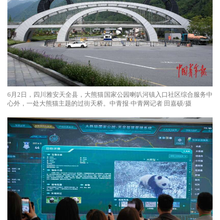
6月2日，四川雅安天全县，大熊猫国家公园喇叭河镇入口社区综合服务中
心外，一处大熊猫主题的过街天桥。中青报·中青网记者 田嘉硕/摄