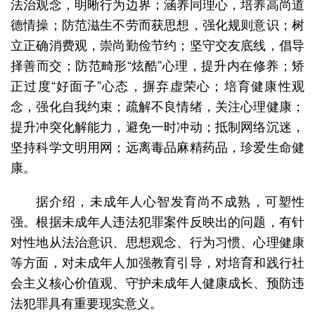
法治观念，明晰行为边界；涵养同理心，培养高尚道
德情操；防范滋生不劳而获思想，强化规则意识；树
立正确消费观，崇尚勤俭节约；坚守交友底线，倡导
择善而交；防范畸形“炫酷”心理，提升内在修养；矫
正过度“好面子”心态，摒弃虚荣心；培育健康性观
念，强化自我约束；疏解不良情绪，关注心理健康；
提升冲突化解能力，避免一时冲动；抵制网络沉迷，
坚持科学文明用网；远离毒品麻精药品，珍爱生命健
康。
据介绍，未成年人心智发育尚不成熟，可塑性
强。根据未成年人违法犯罪案件反映出的问题，有针
对性地从法治意识、思想观念、行为习惯、心理健康
等方面，对未成年人加强教育引导，对培育和践行社
会主义核心价值观、守护未成年人健康成长、预防违
法犯罪具有重要现实意义。