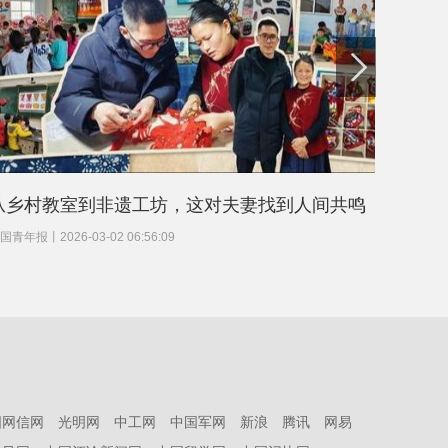
从乡村教室到非遗工坊，这对夫妻找到人间共鸣
春运归
国青年报
丨
2026-03-02 06:56:09
中国青年
国网信网
光明网
中工网
中国军网
新浪
腾讯
网易