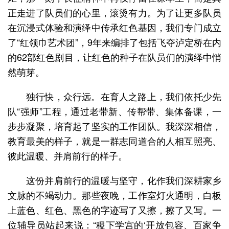
正走进了队员们的心里，滚烫有力。为了让更多队员
在沉浸式体验和演绎中传承红色基因，我们专门成立
了“红领巾艺术团”，9年来编排了包括飞夺泸定桥在内
的62部红色剧目，让红色的种子在队员们的演绎中悄
然萌芽。
独行快，众行远。在育人之路上，我们依托少先
队“强师”工程，通过老带新、传帮带、集体备课，一
步步凝聚，培育起了坚实的工作团队。我深深相信，
教育最美的样子，就是一群志同道合的人相互照亮、
彼此温暖、并肩前行的样子。
这份并肩前行的温暖与坚守，化作我们深耕家乡
文脉的不竭动力。那些夜晚，工作室灯火通明，白板
上蓝色、红色、黑色的字迹写了又擦，擦了又写。一
位辅导员站起来说：“稷下学宫的‘开放包容、百家争