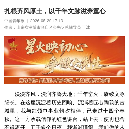
扎根齐风厚土，以千年文脉滋养童心
中国青年报 | 2026-05-29 17:13
作者：山东省淄博市张店区少先队总辅导员 丁冰
泱泱齐风，浸润齐鲁大地；千年窑火，赓续文脉
绵长。在这座沉淀着历史回响、流淌着匠心陶韵的古
城里，我与红领巾事业朝夕相伴，已走过十四个春
秋。这一方承载信仰的红色讲台，站上去，便再也舍
不得离开。五千多个日夜，我渐渐懂得，我们做的从