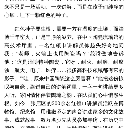
来不只是一场活动、一次讲解，而是在孩子们纯净的
心底，埋下一颗红色的种子。
红色种子要生根，需要一方有温度的土壤，而淄
博千年窑火，正是丰厚的滋养。在中国陶瓷琉璃馆的
高技术厅里，一名红领巾讲解员仰起头好奇地问
我：“老师，火箭上也用陶瓷吗？”我骄傲地告诉
他：“这是淄博特种陶瓷，它呀，耐火、耐磨、耐腐
蚀，航天、电子、医疗……很多高科技领域都有它的
影子。”“哇，原来中国陶瓷这么厉害啊！”他把这份惊
叹与自豪，融进自己的讲解词里，一字一句讲给更多
人听。家国情怀伴着陶琉之韵，在队员们心中悄然生
根。如今，张店区的300余名红领巾讲解员活跃在博
物馆、纪念馆，用稚嫩坚定的声音讲述家乡的文化故
事、成就故事；数万名少先队员参加寻访，在历史中
感悟、在感动中铭记。从一次触摸到千万次讲述，红