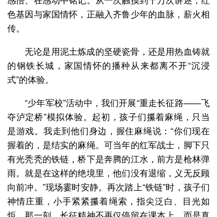
色基因与家国情怀，正融入齐鲁少年的血脉，薪火相
传。
无论是用泥土炼成的坚硬瓷骨，还是用热血铸就
的钢铁长城，家国情怀的播种从来都离不开“沉浸
式”的体验。
“少年军校”活动中，我们开展“重走长征路——飞
夺泸定桥”模拟体验。起初，孩子们攥着麻绳，只当
是游戏。我走到他们身边，握住麻绳说：“你们现在
握着的，是结实的麻绳。可当年的红军战士，脚下只
有光秃秃的铁链，桥下是奔腾的江水，前方是枪林弹
雨。就是在这样的绝境里，他们没有退缩，义无反顾
向前冲。”现场霎时安静。再次踏上“铁链”时，孩子们
神情庄重，小手紧紧攥着绳索，指尖泛白、目光如
炬，那一刻，长征精神不再仅停留在课本上，而是真