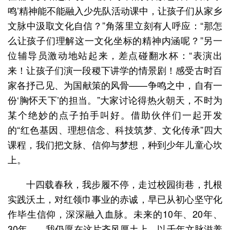
鸣’精神能不能融入少先队活动课中，让孩子们从家乡
文脉中汲取文化自信？”角落里立刻有人呼应：“那怎
么让孩子们理解这一文化坐标的精神内涵呢？”另一
位辅导员激动地站起来，差点碰翻水杯：“表演出
来！让孩子们演一段稷下讲学的情景剧！感受古时百
家各抒己见、为国献策的风骨——争鸣之中，自有一
份‘胸怀天下’的担当。”大家讨论得热火朝天，不时为
某个绝妙的点子拍手叫好。借助伙伴们一起开发
的“红色基因、理想信念、科技筑梦、文化传承”四大
课程，我们把文脉、信仰与梦想，种到少年儿童心坎
上。
十四载春秋，我步履不停，走过校园街巷，扎根
实践沃土，对红领巾事业的赤诚，早已从初心坚守化
作毕生信仰，深深融入血脉。未来的10年、20年、
30年……我仍愿在这片齐风厚土上，以千年文脉滋养