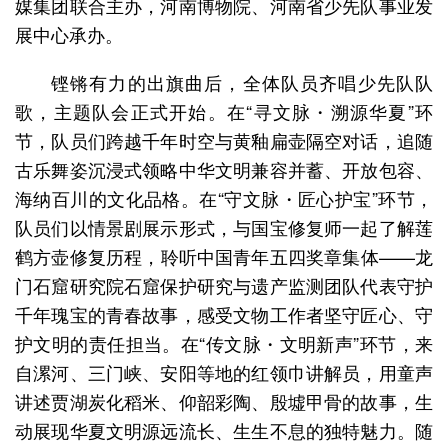
媒集团联合主办，河南博物院、河南省少先队事业发
展中心承办。
铿锵有力的出旗曲后，全体队员齐唱少先队队
歌，主题队会正式开始。在“寻文脉・溯源华夏”环
节，队员们跨越千年时空与黄釉扁壶隔空对话，追随
古乐舞姿沉浸式领略中华文明兼容并蓄、开放包容、
海纳百川的文化品格。在“守文脉・匠心护宝”环节，
队员们以情景剧展示形式，与国宝修复师一起了解莲
鹤方壶修复历程，聆听中国青年五四奖章集体——龙
门石窟研究院石窟保护研究与遗产监测团队代表守护
千年瑰宝的青春故事，感受文物工作者坚守匠心、守
护文明的责任担当。在“传文脉・文明新声”环节，来
自漯河、三门峡、安阳等地的红领巾讲解员，用童声
讲述贾湖炭化稻米、仰韶彩陶、殷墟甲骨的故事，生
动展现华夏文明源远流长、生生不息的独特魅力。随