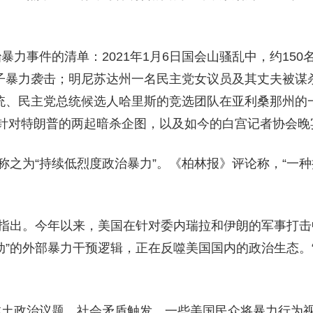
力事件的清单：2021年1月6日国会山骚乱中，约150
子暴力袭击；明尼苏达州一名民主党女议员及其丈夫被谋
统、民主党总统候选人哈里斯的竞选团队在亚利桑那州的
4年针对特朗普的两起暗杀企图，以及如今的白宫记者协会晚
称之为“持续低烈度政治暴力”。《柏林报》评论称，“一
征指出。今年以来，美国在针对委内瑞拉和伊朗的军事打击
动”的外部暴力干预逻辑，正在反噬美国国内的政治生态。
土政治议题、社会矛盾触发，一些美国民众将暴力行为视