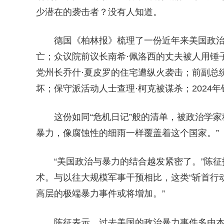
少潜在的袭击者？没有人知道。
德国《柏林报》梳理了一份近年来美国政治暴
亡；众议院前议长南希·佩洛西的丈夫被人用锤
党州长乔什·夏皮罗的住宅遭纵火袭击；前副总
坏；保守派活动人士查理·柯克被谋杀；202
这份如同“危机日记”般的清单，被政治学家
暴力，像腐蚀性的细雨一样覆盖着这个国家。”
“美国政治与暴力的结合越发紧密了。”陈
术。与以往大规模军事干预相比，这类“斩首行
高层的极端暴力事件或将增加。”
陈征表示，过去美国的政治暴力事件多由本