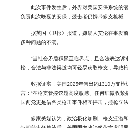
此次事件发生后，外界对美国安保系统的
负责此次晚宴的安保，袭击者仍携带多支枪械
据英国《卫报》报道，嫌疑人艾伦在事发前
多种问题的不满。
“当社会矛盾积累至临界点，且合法表达诉
松，合法与非法渠道均可轻易获取枪支，导致
数据证实，美国2025年售出约1310万
言：“在枪支管控议题高度敏感、任何细微收紧
国两党更是借各类枪击事件相互抨击，控枪立
多家美媒认为，政治极化加剧、枪支泛滥
特朗普出任总统后，美国国内政治极化愈发明