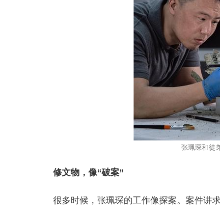
张珮琛和徒弟一
修文物，像“破案”
很多时候，张珮琛的工作像探案。案件讲