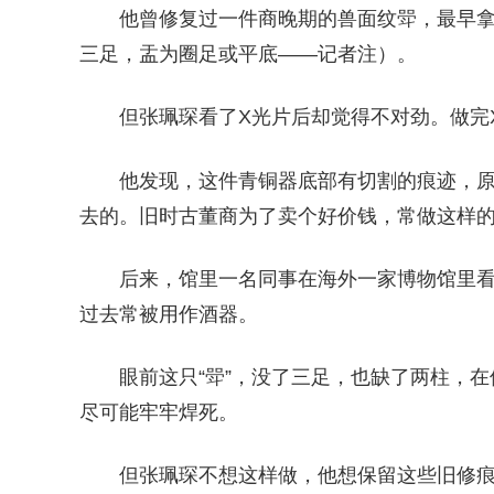
他曾修复过一件商晚期的兽面纹斝，最早拿
三足，盂为圈足或平底——记者注）。
但张珮琛看了X光片后却觉得不对劲。做完
他发现，这件青铜器底部有切割的痕迹，原
去的。旧时古董商为了卖个好价钱，常做这样
后来，馆里一名同事在海外一家博物馆里看
过去常被用作酒器。
眼前这只“斝”，没了三足，也缺了两柱，
尽可能牢牢焊死。
但张珮琛不想这样做，他想保留这些旧修痕