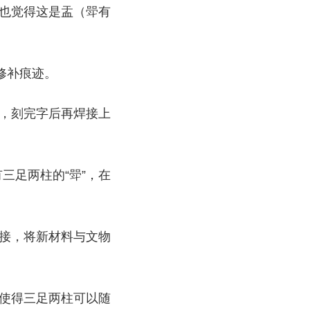
人也觉得这是盂（斝有
修补痕迹。
块，刻完字后再焊接上
三足两柱的“斝”，在
焊接，将新材料与文物
，使得三足两柱可以随