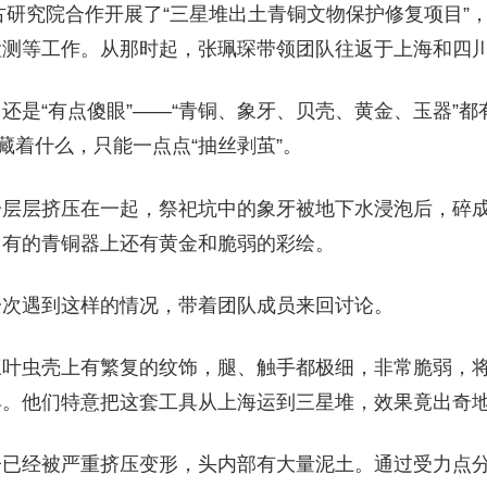
古研究院合作开展了“三星堆出土青铜文物保护修复项目”
检测等工作。从那时起，张珮琛带领团队往返于上海和四
还是“有点傻眼”——“青铜、象牙、贝壳、黄金、玉器”
藏着什么，只能一点点“抽丝剥茧”。
一层层挤压在一起，祭祀坑中的象牙被地下水浸泡后，碎
，有的青铜器上还有黄金和脆弱的彩绘。
一次遇到这样的情况，带着团队成员来回讨论。
三叶虫壳上有繁复的纹饰，腿、触手都极细，非常脆弱，
具。他们特意把这套工具从上海运到三星堆，效果竟出奇
子已经被严重挤压变形，头内部有大量泥土。通过受力点