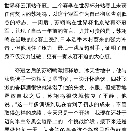
世界杯云顶站夺冠。上个赛季在世界杯分站赛上未获
任何奖牌的苏翊鸣，以这个冠军作为自己彻底告别低
谷的标志。一周后，苏翊鸣在世界杯北京站再夺冠
军，兑现了自己一年前的誓言。尤其可贵的是，苏翊
鸣在当晚的比赛上受到日本选手木村葵来的强力冲
击，但他顶住了压力，最后一跳反超对手，证明了自
身不仅实力过硬，更有一颗从容不迫的大心脏。
夺冠之后的苏翊鸣激情释放。冰天雪地中，他与
获奖选手一边相互喷洒香槟，一边开怀痛饮，四处飞
溅的香槟酒很快就淋湿了他的头发、衣服。但短暂地
释放自我之后，苏翊鸣很快就恢复了平静，他
说，“这一年多训练到现在看到了初步的成果，不管
取得怎样的成绩，今天只是一个开始。我现在还处于
迈向米兰冬奥会道路上的一个挑战阶段，接下来还是
要做好每一天，为米兰冬奥会这个终极目标做好准