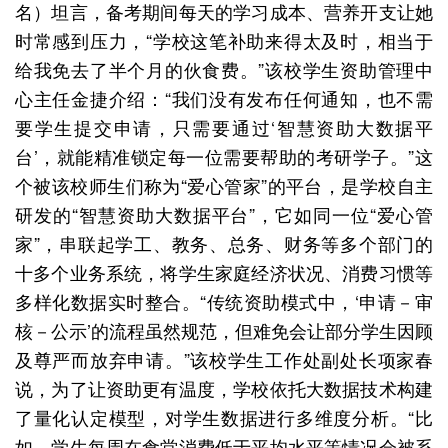
名）坦言，备考期间每天的学习成本、营养开支让她
时常感到压力，“学校这笔补助来得太及时，相当于
给我免去了半个月的伙食费。”该校学生资助管理中
心主任金捷介绍：“我们没有发布任何通知，也不需
要学生提交申请，只需要通过‘智慧资助大数据平
台’，就能精准锁定每一位需要帮助的考研学子。”这
个被该校师生们称为“爱心管家”的平台，是学校自主
研发的“智慧资助大数据平台”，它如同一位“爱心管
家”，串联起学工、教务、总务、财务等多个部门的
十多个业务系统，将学生家庭经济状况、消费习惯等
多样化数据实时整合。“传统资助模式中，‘申请－审
核－公示’的流程虽然规范，但难免会让部分学生因顾
及尊严而放弃申请。”该校学生工作处副处长项家春
说，为了让资助更有温度，学校依托大数据技术构建
了量化认定模型，对学生数据进行多维度分析。“比
如，学生每周在食堂消费低于平均水平等情况会被系