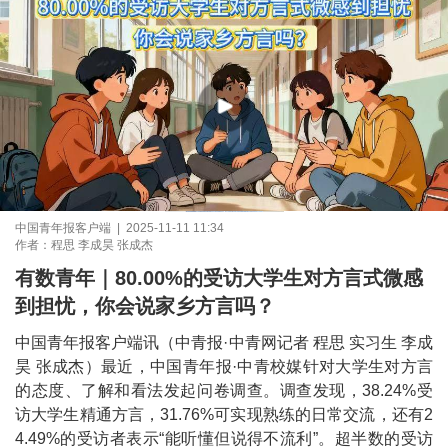
中国青年报客户端 | 2025-11-11 11:34
作者：程思 李成昊 张成杰
有数青年｜80.00%的受访大学生对方言式微感
到担忧，你会说家乡方言吗？
中国青年报客户端讯（中青报·中青网记者 程思 实习生 李成
昊 张成杰）最近，中国青年报·中青校媒针对大学生对方言
的态度、了解和看法发起问卷调查。调查发现，38.24%受
访大学生精通方言，31.76%可实现熟练的日常交流，还有2
4.49%的受访者表示“能听懂但说得不流利”。超半数的受访