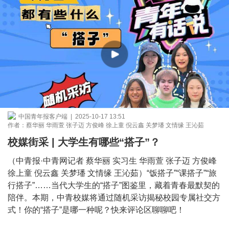
中国青年报客户端 | 2025-10-17 13:51
作者：蔡华丽 华雨萱 张子迈 方俊峰 徐上童 倪云鑫 关梦璠 文情缘 王沁茹
校媒街采 | 大学生有哪些“搭子”？
（中青报·中青网记者 蔡华丽 实习生 华雨萱 张子迈 方俊峰
徐上童 倪云鑫 关梦璠 文情缘 王沁茹）“饭搭子”“课搭子”“旅
行搭子”……当代大学生的“搭子”图鉴里，藏着青春最默契的
陪伴。本期，中青校媒将通过随机采访揭秘校园专属社交方
式！你的“搭子”是哪一种呢？快来评论区聊聊吧！