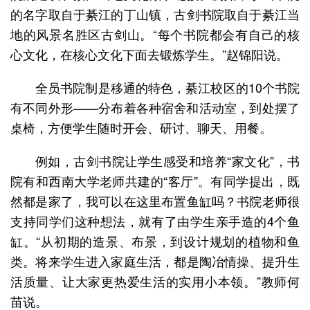
的名字取自于綦江的丁山镇，古剑书院取自于綦江当
地的风景名胜区古剑山。“每个书院都会有自己的核
心文化，在核心文化下面去锻炼学生。”赵锦阳说。
全员书院制是移通的特色，綦江校区的10个书院
有不同外形——分布着各种宿舍和活动室，到处摆了
桌椅，方便学生随时开会、研讨、聊天、用餐。
例如，古剑书院让学生感受和培养“家文化”，书
院有和西南大学老师共建的“客厅”。有同学提出，既
然都是家了，我可以在这里布置鱼缸吗？书院老师很
支持同学们这种想法，就有了由学生亲手造的4个鱼
缸。“从初期的造景、布景，到设计规划的植物和鱼
类。将来学生进入家庭生活，都是陶冶情操、提升生
活质量、让大家更热爱生活的实用小本领。”教师何
苗说。