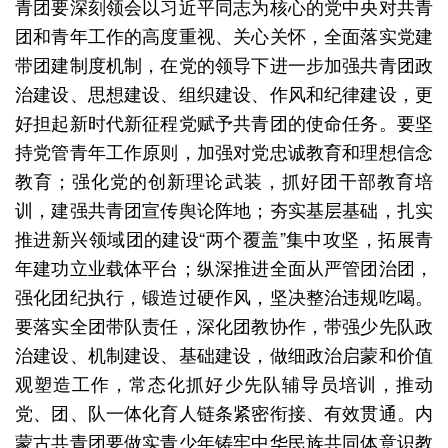
青团要深刻领会以习近平同志为核心的党中央对共青
团和青年工作的高度重视、关心关怀，全面落实党建
带团建制度机制，在党的领导下进一步加强共青团政
治建设、思想建设、组织建设、作风和纪律建设，更
好担起新时代新征程党赋予共青团的使命任务。要坚
持党管青年工作原则，加强对党忠诚教育和理想信念
教育；强化党的创新理论武装，抓好团干部教育培
训，建强共青团宣传舆论阵地；夯实基层基础，扎实
推进新兴领域团的建设“两个覆盖”集中攻坚，拓展青
年建功立业载体平台；纵深推进全面从严管团治团，
强化团纪执行，锻造过硬作风，坚决整治违规吃喝。
要落实全团带队责任，深化团教协作，带强少先队政
治建设、机制建设、基础建设，做细政治启蒙和价值
观塑造工作，常态化抓好少先队辅导员培训，推动
党、团、队一体化育人链条紧密衔接、有效贯通。内
蒙古共青团要做实青少年铸牢中华民族共同体意识教