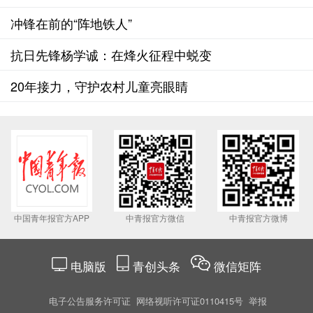
海警6分钟成功处置
冲锋在前的“阵地铁人”
抗日先锋杨学诚：在烽火征程中蜕变
20年接力，守护农村儿童亮眼睛
中国青年报官方APP
中青报官方微信
中青报官方微博
电脑版
青创头条
微信矩阵
电子公告服务许可证
网络视听许可证0110415号
举报