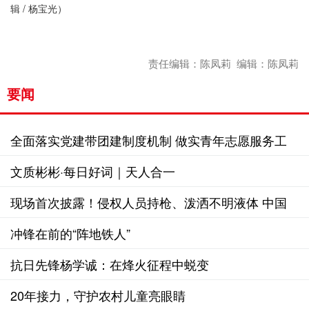
辑 / 杨宝光）
责任编辑：陈凤莉 编辑：陈凤莉
要闻
全面落实党建带团建制度机制 做实青年志愿服务工
作
文质彬彬·每日好词｜天人合一
现场首次披露！侵权人员持枪、泼洒不明液体 中国
海警6分钟成功处置
冲锋在前的“阵地铁人”
抗日先锋杨学诚：在烽火征程中蜕变
20年接力，守护农村儿童亮眼睛