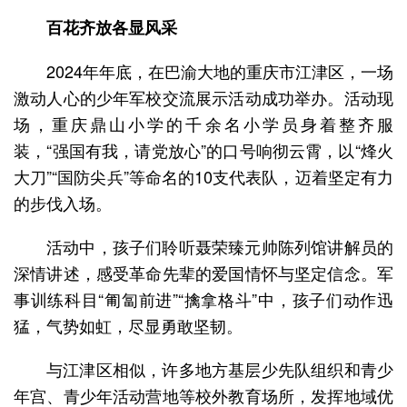
百花齐放各显风采
2024年年底，在巴渝大地的重庆市江津区，一场
激动人心的少年军校交流展示活动成功举办。活动现
场，重庆鼎山小学的千余名小学员身着整齐服
装，“强国有我，请党放心”的口号响彻云霄，以“烽火
大刀”“国防尖兵”等命名的10支代表队，迈着坚定有力
的步伐入场。
活动中，孩子们聆听聂荣臻元帅陈列馆讲解员的
深情讲述，感受革命先辈的爱国情怀与坚定信念。军
事训练科目“匍匐前进”“擒拿格斗”中，孩子们动作迅
猛，气势如虹，尽显勇敢坚韧。
与江津区相似，许多地方基层少先队组织和青少
年宫、青少年活动营地等校外教育场所，发挥地域优