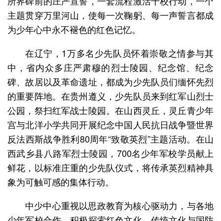
所界碑前的庄严宣誓，一套流程激活千校行动，一个
主题贯穿万里河山，使每一次鞠躬、每一声誓言都成
为少年心中永不褪色的红色记忆。
在辽宁，1万多名少先队员怀着崇敬之情参与其
中，省内众多庄严肃穆的烈士陵园、纪念馆、纪念
碑、故居以及革命遗址，都成为少先队员们缅怀先烈
的重要阵地。在贵州遵义，少先队员来到红军山烈士
公园，祭扫红军战士陵园。在山西灵丘，灵丘青少年
宫与北洋小学共同开展纪念中国人民抗日战争暨世界
反法西斯战争胜利80周年“致敬英烈”主题活动。在山
西武乡县八路军烈士陵园，700名少年军校学员献上
鲜花，以标准庄重的少先队仪式，将传承英烈精神具
象为可触可感的集体行动。
中少中心重视以思政教育为核心驱动力，与各地
少年军校合作，积极探索红色文化、传统文化与国防