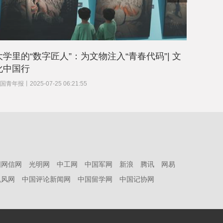
大学里的“数字匠人”：为文物注入“青春代码”| 文
破局之
化中国行
中国青年
国青年报
丨
2025-07-25 06:21:55
国网信网
光明网
中工网
中国军网
新浪
腾讯
网易
凯风网
中国评论新闻网
中国留学网
中国记协网