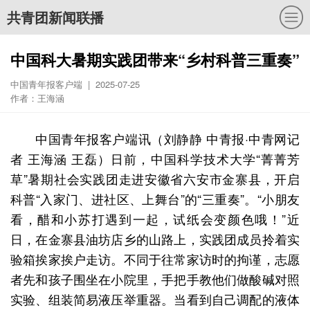
共青团新闻联播
中国科大暑期实践团带来“乡村科普三重奏”
中国青年报客户端 | 2025-07-25
作者：王海涵
中国青年报客户端讯（刘静静 中青报·中青网记
者 王海涵 王磊）日前，中国科学技术大学“菁菁芳
草”暑期社会实践团走进安徽省六安市金寨县，开启
科普“入家门、进社区、上舞台”的“三重奏”。
“小朋友
看，醋和小苏打遇到一起，试纸会变颜色哦！”近
日，在金寨县油坊店乡的山路上，实践团成员拎着实
验箱挨家挨户走访。不同于往常家访时的拘谨，志愿
者先和孩子围坐在小院里，手把手教他们做酸碱对照
实验、组装简易液压举重器。
当看到自己调配的液体