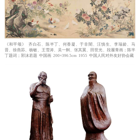
《和平颂》 齐白石、陈半丁、何香凝、于非闇、汪慎生、李瑞龄、马
晋、徐燕荪、杨敏、王雪涛、吴一舸、张其翼、田世光、段履青画；陈半
丁题词；郭沫若题 中国画 200×396.5cm 1955 中国人民对外友好协会藏