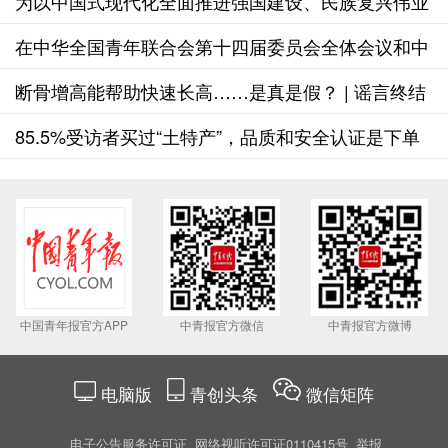
量
为以中国式现代化全面推进强国建设、民族复兴伟业
汇聚磅礴青春力量
在中华全国青年联合会第十四届委员会全体会议和中
华全国学生联合会第二十八次代表大会上的致词
断骨增高能帮助快速长高……是真是假？ | 谣言终结
站
85.5%受访者买过“土特产”，品质和安全认证是下单
关键
中国青年报官方APP
中青报官方微信
中青报官方微博
电脑版
青创头条
微信矩阵
电子公告服务许可证
网络视听许可证0110415号
举报