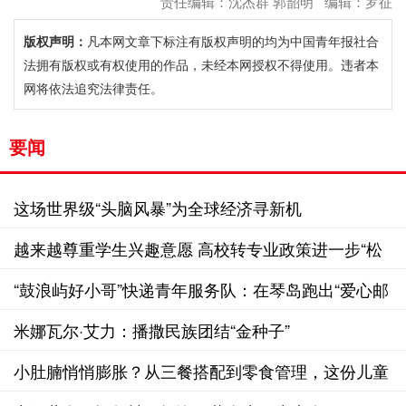
责任编辑：沈杰群 郭韶明 编辑：罗征
版权声明：
凡本网文章下标注有版权声明的均为中国青年报社合
法拥有版权或有权使用的作品，未经本网授权不得使用。违者本
网将依法追究法律责任。
要闻
这场世界级“头脑风暴”为全球经济寻新机
越来越尊重学生兴趣意愿 高校转专业政策进一步“松
绑”
“鼓浪屿好小哥”快递青年服务队：在琴岛跑出“爱心邮
路”
米娜瓦尔·艾力：播撒民族团结“金种子”
小肚腩悄悄膨胀？从三餐搭配到零食管理，这份儿童