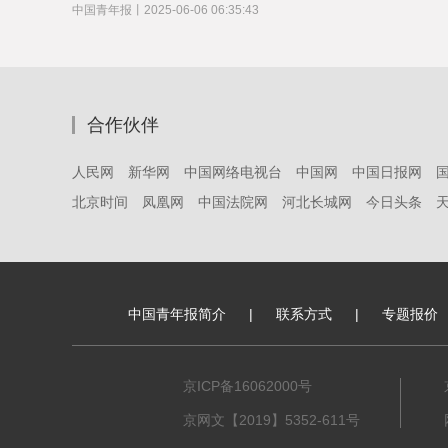
中国青年报
丨
2025-06-06 06:35:43
合作伙伴
人民网
新华网
中国网络电视台
中国网
中国日报网
北京时间
凤凰网
中国法院网
河北长城网
今日头条
中国青年报简介
|
联系方式
|
专题报价
京ICP备16062000号
京网文【2019】5352-611号