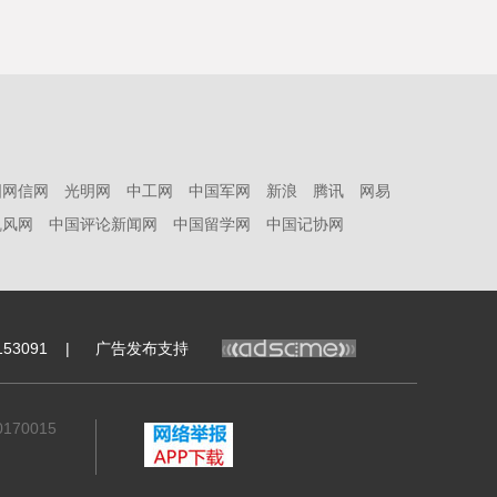
中国青年
国网信网
光明网
中工网
中国军网
新浪
腾讯
网易
凯风网
中国评论新闻网
中国留学网
中国记协网
53091
|
广告发布支持
70015