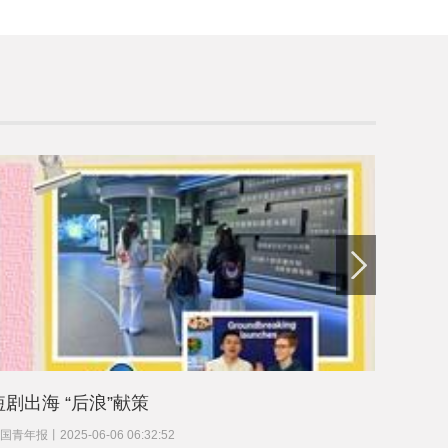
短剧出海 “后浪”献策
文化中
插秧
国青年报
丨
2025-06-06 06:32:52