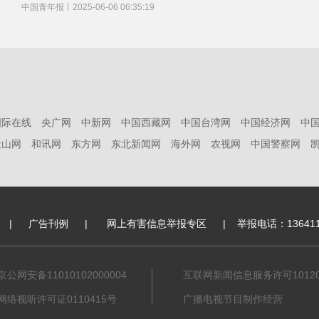
中国青年报
丨
2025-06-06 06:35:19
国际在线
央广网
中新网
中国西藏网
中国台湾网
中国经济网
中
天山网
和讯网
东方网
东北新闻网
海外网
农视网
中国警察网
|
广告刊例
|
网上有害信息举报专区
|
举报电话：136411
京公网安备11010102000004
互联网新闻信息服务许可101201
网络视听许可证0110415号
广播电视节目制作经营