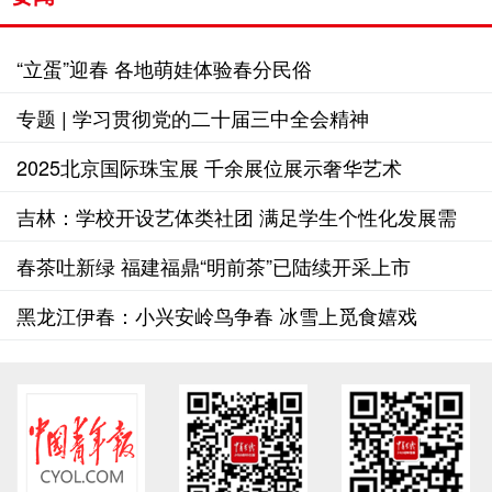
“立蛋”迎春 各地萌娃体验春分民俗
专题 | 学习贯彻党的二十届三中全会精神
2025北京国际珠宝展 千余展位展示奢华艺术
吉林：学校开设艺体类社团 满足学生个性化发展需
求
春茶吐新绿 福建福鼎“明前茶”已陆续开采上市
黑龙江伊春：小兴安岭鸟争春 冰雪上觅食嬉戏